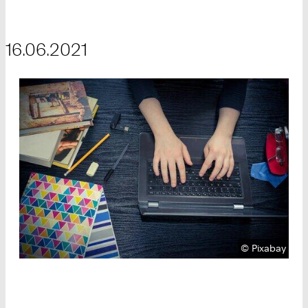
16.06.2021
Urheberrecht
©
Pixabay