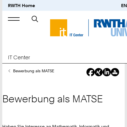
RWTH Home
EN
Suche
nach
IT Center
Sie
Bewerbung als MATSE
sind
hier:
Bewerbung als MATSE
Haben Sie Interesse an Mathematik, Informatik und