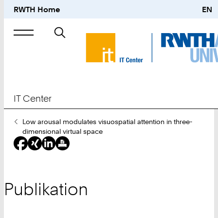
RWTH Home
EN
Suche
nach
IT Center
Sie
Low arousal modulates visuospatial attention in three-
sind
dimensional virtual space
hier:
Publikation