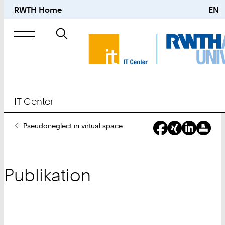
RWTH Home
EN
Suche
nach
IT Center
Sie
Pseudoneglect in virtual space
sind
hier:
Publikation