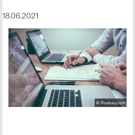
18.06.2021
Urheberrecht:
©
Pixabay.com