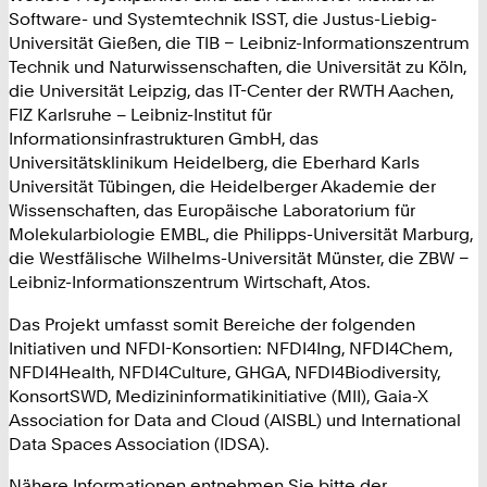
Software- und Systemtechnik ISST, die Justus-Liebig-
Universität Gießen, die TIB – Leibniz-Informationszentrum
Technik und Naturwissenschaften, die Universität zu Köln,
die Universität Leipzig, das IT-Center der RWTH Aachen,
FIZ Karlsruhe – Leibniz-Institut für
Informationsinfrastrukturen GmbH, das
Universitätsklinikum Heidelberg, die Eberhard Karls
Universität Tübingen, die Heidelberger Akademie der
Wissenschaften, das Europäische Laboratorium für
Molekularbiologie EMBL, die Philipps-Universität Marburg,
die Westfälische Wilhelms-Universität Münster, die ZBW –
Leibniz-Informationszentrum Wirtschaft, Atos.
Das Projekt umfasst somit Bereiche der folgenden
Initiativen und NFDI-Konsortien: NFDI4Ing, NFDI4Chem,
NFDI4Health, NFDI4Culture, GHGA, NFDI4Biodiversity,
KonsortSWD, Medizininformatikinitiative (MII), Gaia-X
Association for Data and Cloud (AISBL) und International
Data Spaces Association (IDSA).
Nähere Informationen entnehmen Sie bitte der