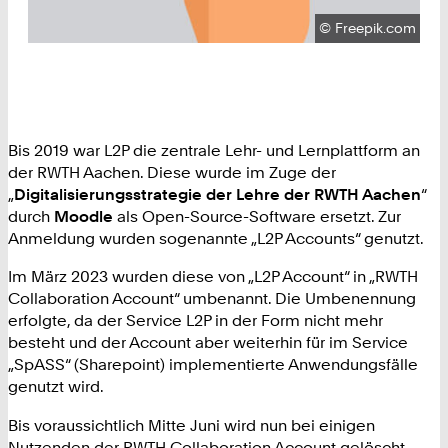
Urheberrecht:
©
Freepik.com
Bis 2019 war L2P die zentrale Lehr- und Lernplattform an
der RWTH Aachen. Diese wurde im Zuge der
„
Digitalisierungsstrategie der Lehre der RWTH Aachen
“
durch
Moodle
als Open-Source-Software ersetzt. Zur
Anmeldung wurden sogenannte „L2P Accounts“ genutzt.
Im März 2023 wurden diese von „L2P Account“ in „RWTH
Collaboration Account“ umbenannt. Die Umbenennung
erfolgte, da der Service L2P in der Form nicht mehr
besteht und der Account aber weiterhin für im Service
„SpASS“ (Sharepoint) implementierte Anwendungsfälle
genutzt wird.
Bis voraussichtlich Mitte Juni wird nun bei einigen
Nutzenden der RWTH Collaboration Account gelöscht.