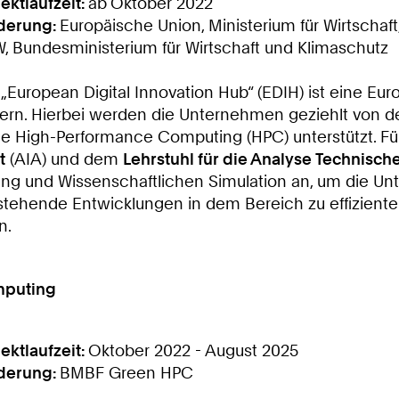
jektlaufzeit:
ab
Oktober 2022
derung:
Europäische Union, Ministerium für Wirtschaf
, Bundesministerium für Wirtschaft und Klimaschutz
 „European Digital Innovation Hub“ (EDIH) ist eine Eur
rn. Hierbei werden die Unternehmen geziehlt von den
ie High-Performance Computing (HPC) unterstützt. Fü
t
(AIA) und dem
Lehrstuhl für die Analyse Technisc
g und Wissenschaftlichen Simulation an, um die Unt
tehende Entwicklungen in dem Bereich zu effizienter 
n.
mputing
jektlaufzeit:
Oktober 2022 - August 2025
derung:
BMBF Green HPC