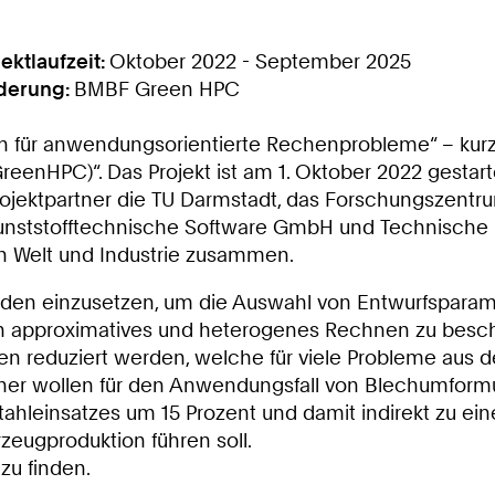
jektlaufzeit:
Oktober 2022 - September 2025
derung:
BMBF Green HPC
 für anwendungsorientierte Rechenprobleme“ – kurz „
enHPC)“. Das Projekt ist am 1. Oktober 2022 gestarte
ojektpartner die TU Darmstadt, das Forschungszentrum
ststofftechnische Software GmbH und Technische 
en Welt und Industrie zusammen.
hoden einzusetzen, um die Auswahl von Entwurfspara
h approximatives und heterogenes Rechnen zu beschl
n reduziert werden, welche für viele Probleme aus 
rtner wollen für den Anwendungsfall von Blechumform
tahleinsatzes um 15 Prozent und damit indirekt zu ei
zeugproduktion führen soll.
zu finden.