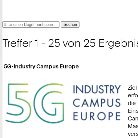
Suche
Suche
Suche
nach
Treffer 1 - 25 von 25 Ergebn
und
Filter
5G-Industry Campus Europe
Zie
erf
die
Ein
Cam
Mas
ver