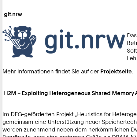
git.nrw
Das
Bet
Sof
Leh
Mehr Informationen findet Sie auf der
Projektseite
.
H2M – Exploiting Heterogeneous Shared Memory A
Im DFG-geförderten Projekt „Heuristics for Heterog
gemeinsam eine Unterstützung neuer Speichertech
werden zunehmend neben dem herkömmlichen Dyna
Bandbreite, aber eine geringere Größe als DRAM. NV