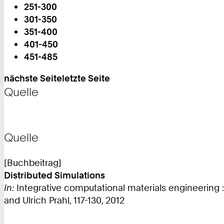
251-300
301-350
Sie
351-400
sind
401-450
auf
451-485
Seite:
nächste Seite
letzte Seite
Quelle
Quelle
[Buchbeitrag]
Distributed Simulations
In:
Integrative computational materials engineering :
and Ulrich Prahl, 117-130, 2012