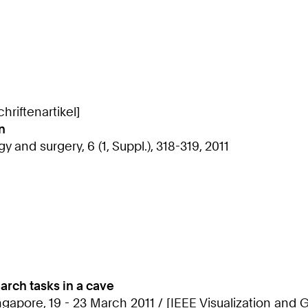
riftenartikel]
n
 and surgery, 6 (1, Suppl.), 318-319, 2011
rch tasks in a cave
Singapore, 19 - 23 March 2011 / [IEEE Visualization an