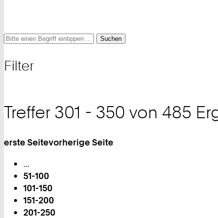
Suche
Suche
Suche
nach
Filter
und
Filter
Treffer 301 - 350 von 485 E
erste Seite
vorherige Seite
Blättern
...
51-100
101-150
151-200
201-250