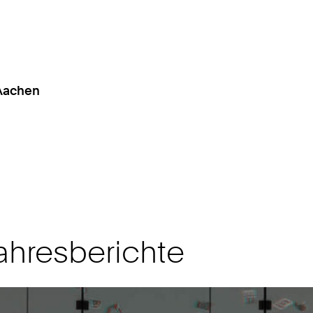
 Aachen
ahresberichte