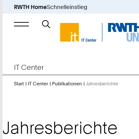
RWTH Home
Schnelleinstieg
Suche
nach
IT Center
Start
IT Center
Publikationen
Jahresberichte
Sie
sind
hier:
Jahresberichte