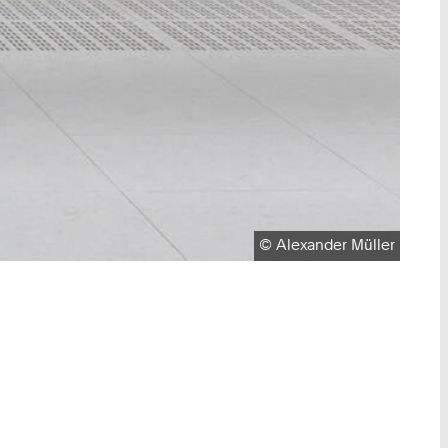
Urheberrecht:
©
Alexander Müller