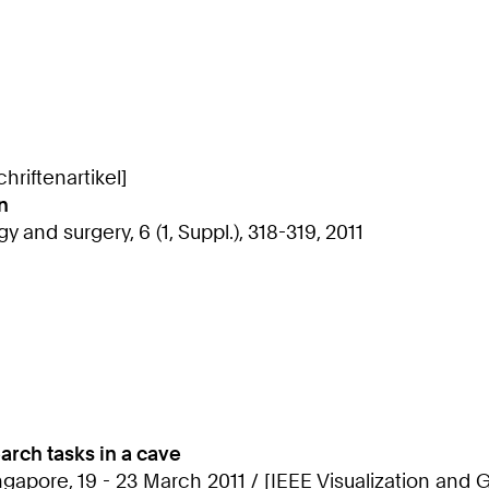
riftenartikel]
n
 and surgery, 6 (1, Suppl.), 318-319, 2011
rch tasks in a cave
Singapore, 19 - 23 March 2011 / [IEEE Visualization an