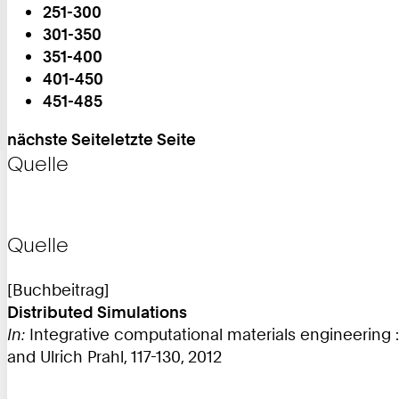
251-300
301-350
Sie
351-400
sind
401-450
auf
451-485
Seite:
nächste Seite
letzte Seite
Quelle
Quelle
[Buchbeitrag]
Distributed Simulations
In:
Integrative computational materials engineering :
and Ulrich Prahl, 117-130, 2012