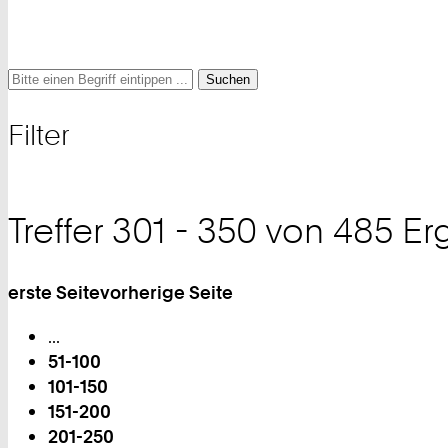
Suche
Suche
Suche
nach
Filter
und
Filter
Treffer 301 - 350 von 485 E
erste Seite
vorherige Seite
Blättern
...
51-100
101-150
151-200
201-250